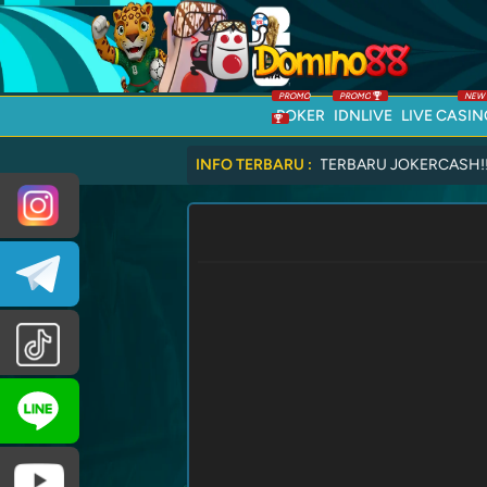
PROMO
PROMO
NEW
POKER
IDNLIVE
LIVE CASI
7/8/2026 - KINI HADIR GAME TERBARU JOKERCASH!! A
INFO TERBARU :