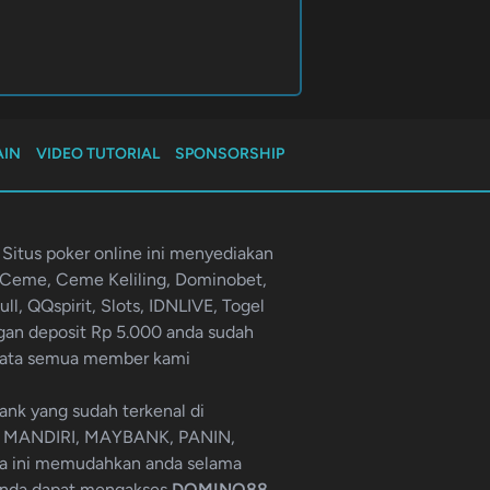
AIN
VIDEO TUTORIAL
SPONSORSHIP
 Situs poker online ini menyediakan
 Ceme, Ceme Keliling, Dominobet,
l, QQspirit, Slots, IDNLIVE, Togel
gan deposit Rp 5.000 anda sudah
-data semua member kami
nk yang sudah terkenal di
AGA, MANDIRI, MAYBANK, PANIN,
 ini memudahkan anda selama
 anda dapat mengakses
DOMINO88