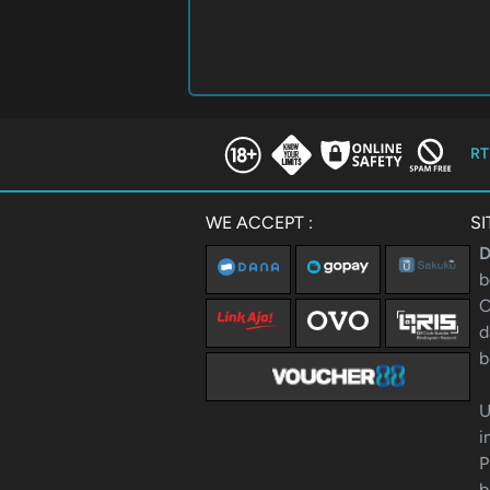
RT
WE ACCEPT :
SI
b
C
d
b
U
i
P
b